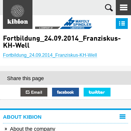
Search
S
Fortbildung_24.09.2014_Franziskus-
KH-Well
Fortbildung_24.09.2014_Franziskus-KH-Well
Share this page
E-mail
Facebook
Twitter
ABOUT KIBION
About the company